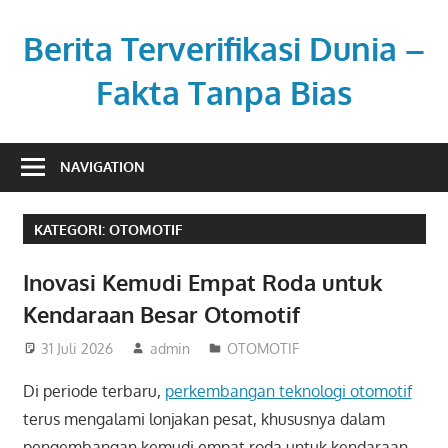
Skip
to
Berita Terverifikasi Dunia –
content
Fakta Tanpa Bias
Transparan,
profesional,
NAVIGATION
dan
berimbang.
KATEGORI:
OTOMOTIF
Inovasi Kemudi Empat Roda untuk
Kendaraan Besar Otomotif
31 Juli 2026
admin
OTOMOTIF
Di periode terbaru,
perkembangan teknologi otomotif
terus mengalami lonjakan pesat, khususnya dalam
pengembangan kemudi empat roda untuk kendaraan