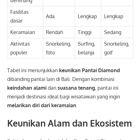
berenang
Fasilitas
Ada
Lengkap
Lengkap
dasar
Keramaian
Rendah
Tinggi
Sedang
Aktivitas
Snorkeling,
Surfing,
Snorkeling,
populer
foto
belanja
golf
Tabel ini menunjukkan
keunikan Pantai Diamond
dibanding pantai lain di Bali. Dengan kombinasi
keindahan alami
dan
suasana tenang
, pantai ini
menjadi destinasi ideal bagi wisatawan yang ingin
melarikan diri dari keramaian
.
Keunikan Alam dan Ekosistem