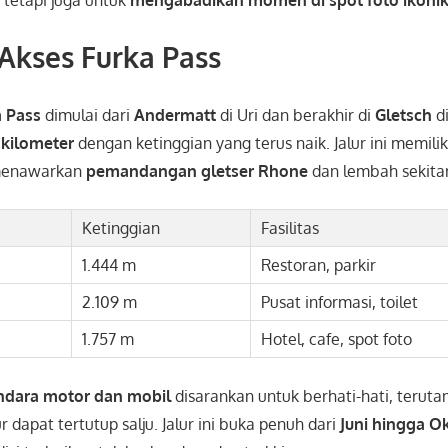
Akses Furka Pass
a Pass
dimulai dari
Andermatt
di Uri dan berakhir di
Gletsch
di
 kilometer
dengan ketinggian yang terus naik. Jalur ini memil
menawarkan
pemandangan gletser Rhone
dan lembah sekita
Ketinggian
Fasilitas
1.444 m
Restoran, parkir
2.109 m
Pusat informasi, toilet
1.757 m
Hotel, cafe, spot foto
dara motor dan mobil
disarankan untuk berhati-hati, terut
r dapat tertutup salju. Jalur ini buka penuh dari
Juni hingga O