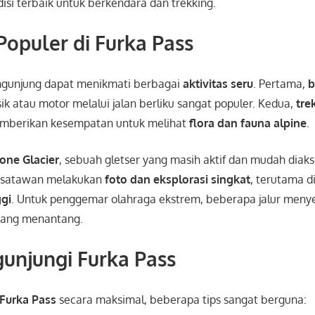
si terbaik untuk berkendara dan trekking.
 Populer di Furka Pass
engunjung dapat menikmati berbagai
aktivitas seru
. Pertama,
b
ik atau motor melalui jalan berliku sangat populer. Kedua,
tre
 memberikan kesempatan untuk melihat
flora dan fauna alpine
.
one Glacier
, sebuah gletser yang masih aktif dan mudah diakse
isatawan melakukan
foto dan eksplorasi singkat
, terutama d
gi
. Untuk penggemar olahraga ekstrem, beberapa jalur men
ang menantang.
unjungi Furka Pass
Furka Pass
secara maksimal, beberapa tips sangat berguna: