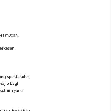
kses mudah.
berkesan
.
ng spektakuler
,
wajib bagi
ekstrem
yang
angan
, Furka Pass