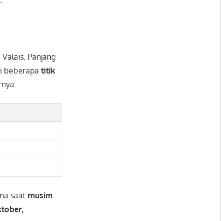
 Valais. Panjang
iki beberapa
titik
rnya.
ama saat
musim
ktober
,