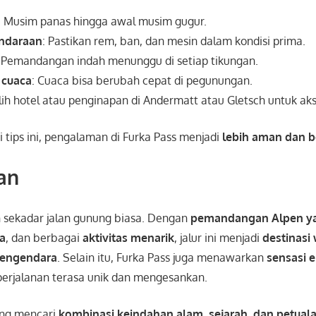
: Musim panas hingga awal musim gugur.
endaraan
: Pastikan rem, ban, dan mesin dalam kondisi prima.
: Pemandangan indah menunggu di setiap tikungan.
 cuaca
: Cuaca bisa berubah cepat di pegunungan.
ilih hotel atau penginapan di Andermatt atau Gletsch untuk a
tips ini, pengalaman di Furka Pass menjadi
lebih aman dan 
an
sekadar jalan gunung biasa. Dengan
pemandangan Alpen ya
ya
, dan berbagai
aktivitas menarik
, jalur ini menjadi
destinasi 
pengendara
. Selain itu, Furka Pass juga menawarkan
sensasi 
erjalanan terasa unik dan mengesankan.
ang mencari
kombinasi keindahan alam, sejarah, dan petual