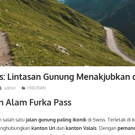
s: Lintasan Gunung Menakjubkan d
admin
HIBURAN
n Alam Furka Pass
 salah satu
jalan gunung paling ikonik
di Swiss. Terletak di 
 menghubungkan
kanton Uri
dan
kanton Valais
. Dengan
peman