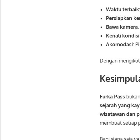
Waktu terbaik
Persiapkan k
Bawa kamera
Kenali kondisi
Akomodasi
: P
Dengan mengikuti 
Kesimpul
Furka Pass
bukan 
sejarah yang ka
wisatawan dan 
membuat setiap p
Bagi siapa saja y