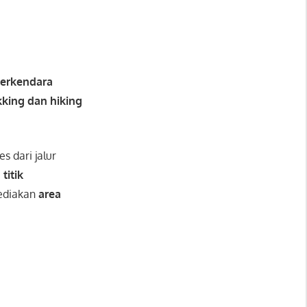
erkendara
kking dan hiking
s dari jalur
i
titik
yediakan
area