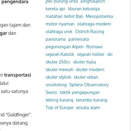
joki burung unta
Jungfraujoch
t
pengendara
kereta api
liburan keluarga
matahari terbit Bali
Mesopotamia
motor nyaman
olahraga modern
ngan tajam dan
olahraga unik
Ostrich Racing
gar
dan
panorama
pariwisata
pegunungan Alpen
Romawi
sejarah Katolik
sejarah militer
ski
skuter 250cc
skuter Italia
skuter mewah
skuter modern
an
transportasi
skuter stylish
skuter urban
alui
snorkeling
Sphinx Observatory
 satu-satunya
Swiss
taktik pengepungan
tebing karang
terumbu karang
Top of Europe
wisata alam
d “Goldfinger”.
 hanya datang
k
.