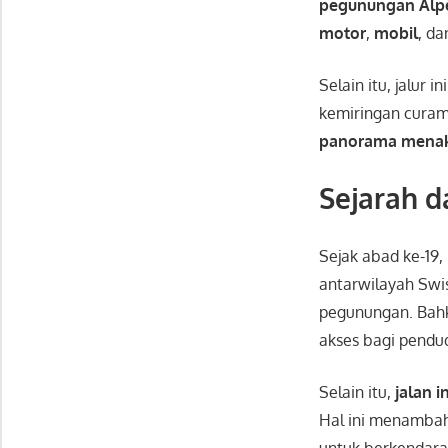
pegunungan Alp
motor
,
mobil
, d
Selain itu, jalur
kemiringan cura
panorama mena
Sejarah d
Sejak abad ke-19,
antarwilayah Swis
pegunungan. Bahk
akses bagi pendud
Selain itu,
jalan i
Hal ini menamba
untuk berkendara