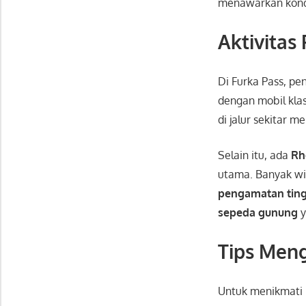
menawarkan kondi
Aktivitas
Di Furka Pass, p
dengan mobil klas
di jalur sekitar
Selain itu, ada
Rh
utama. Banyak w
pengamatan ting
sepeda gunung
y
Tips Meng
Untuk menikmati