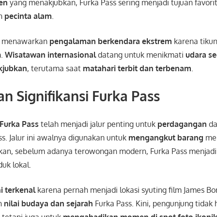
en
yang menakjubkan, Furka Pass sering menjadi tujuan favori
an
pecinta alam
.
 ini menawarkan
pengalaman berkendara ekstrem
karena tiku
m.
Wisatawan internasional
datang untuk menikmati
udara se
kjubkan
, terutama saat
matahari terbit dan terbenam
.
an Signifikansi Furka Pass
Furka Pass
telah menjadi jalur penting untuk
perdagangan
d
s. Jalur ini awalnya digunakan untuk
mengangkut barang
mel
an, sebelum adanya terowongan modern, Furka Pass menjadi
uk lokal.
ni terkenal
karena pernah menjadi lokasi syuting film James Bon
h
nilai budaya dan sejarah
Furka Pass. Kini, pengunjung tidak
 tetapi juga untuk
mengabadikan momen di spot foto ikoni