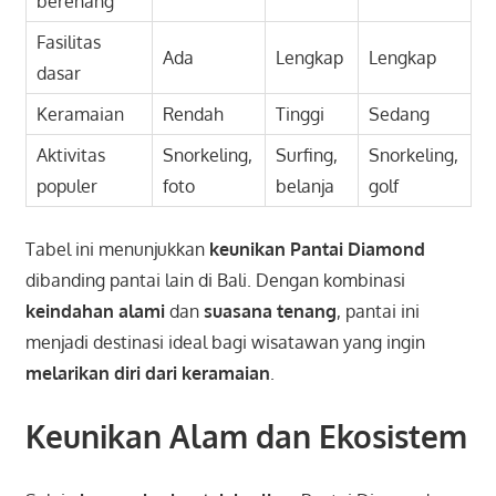
berenang
Fasilitas
Ada
Lengkap
Lengkap
dasar
Keramaian
Rendah
Tinggi
Sedang
Aktivitas
Snorkeling,
Surfing,
Snorkeling,
populer
foto
belanja
golf
Tabel ini menunjukkan
keunikan Pantai Diamond
dibanding pantai lain di Bali. Dengan kombinasi
keindahan alami
dan
suasana tenang
, pantai ini
menjadi destinasi ideal bagi wisatawan yang ingin
melarikan diri dari keramaian
.
Keunikan Alam dan Ekosistem