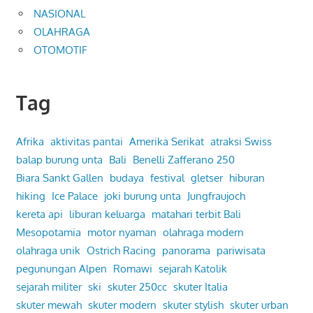
NASIONAL
OLAHRAGA
OTOMOTIF
Tag
Afrika
aktivitas pantai
Amerika Serikat
atraksi Swiss
balap burung unta
Bali
Benelli Zafferano 250
Biara Sankt Gallen
budaya
festival
gletser
hiburan
hiking
Ice Palace
joki burung unta
Jungfraujoch
kereta api
liburan keluarga
matahari terbit Bali
Mesopotamia
motor nyaman
olahraga modern
olahraga unik
Ostrich Racing
panorama
pariwisata
pegunungan Alpen
Romawi
sejarah Katolik
sejarah militer
ski
skuter 250cc
skuter Italia
skuter mewah
skuter modern
skuter stylish
skuter urban