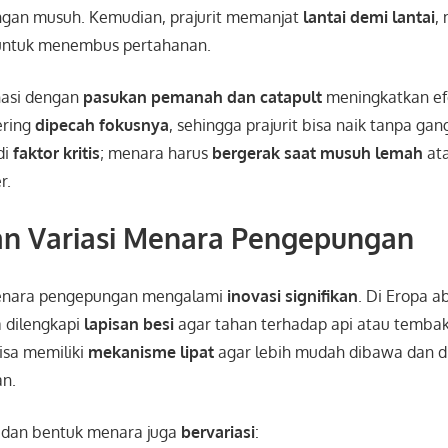
gan musuh. Kemudian, prajurit memanjat
lantai demi lantai
,
ntuk menembus pertahanan.
inasi dengan
pasukan pemanah dan catapult
meningkatkan efe
ering
dipecah fokusnya
, sehingga prajurit bisa naik tanpa g
di
faktor kritis
; menara harus
bergerak saat musuh lemah
ata
r.
an Variasi Menara Pengepungan
menara pengepungan mengalami
inovasi signifikan
. Di Eropa 
 dilengkapi
lapisan besi
agar tahan terhadap api atau tembaka
isa memiliki
mekanisme lipat
agar lebih mudah dibawa dan 
an.
n dan bentuk menara juga
bervariasi
: