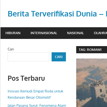
Skip
to
Berita Terverifikasi Dunia –
content
Transparan,
profesional,
HIBURAN
INTERNASIONAL
NASIONAL
OLAHR
dan
berimbang.
Cari
TAG:
ROMAWI
CARI
Pos Terbaru
Inovasi Kemudi Empat Roda untuk
Kendaraan Besar Otomotif
Jalan Pasang Surut: Fenomena Alam