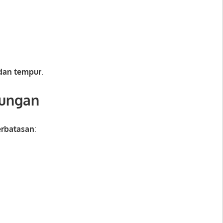
dan tempur
.
pungan
erbatasan
: