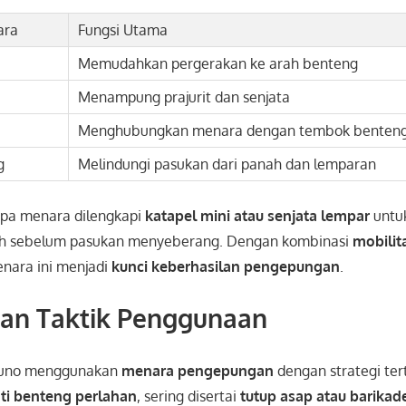
ara
Fungsi Utama
Memudahkan pergerakan ke arah benteng
Menampung prajurit dan senjata
Menghubungkan menara dengan tembok benten
g
Melindungi pasukan dari panah dan lemparan
rapa menara dilengkapi
katapel mini atau senjata lempar
untu
h sebelum pasukan menyeberang. Dengan kombinasi
mobilit
enara ini menjadi
kunci keberhasilan pengepungan
.
dan Taktik Penggunaan
kuno menggunakan
menara pengepungan
dengan strategi ter
i benteng perlahan
, sering disertai
tutup asap atau barikad