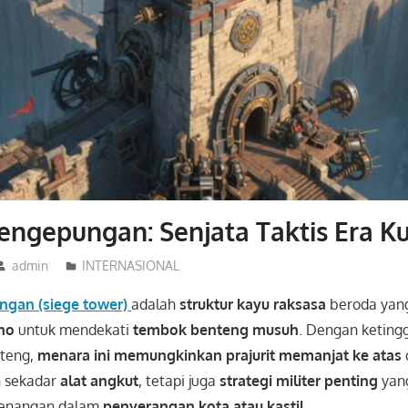
ngepungan: Senjata Taktis Era K
admin
INTERNASIONAL
gan (siege tower)
adalah
struktur kayu raksasa
beroda yan
no
untuk mendekati
tembok benteng musuh
. Dengan keting
teng,
menara ini memungkinkan prajurit memanjat ke atas
n sekadar
alat angkut
, tetapi juga
strategi militer penting
yang
enangan dalam
penyerangan kota atau kastil
.