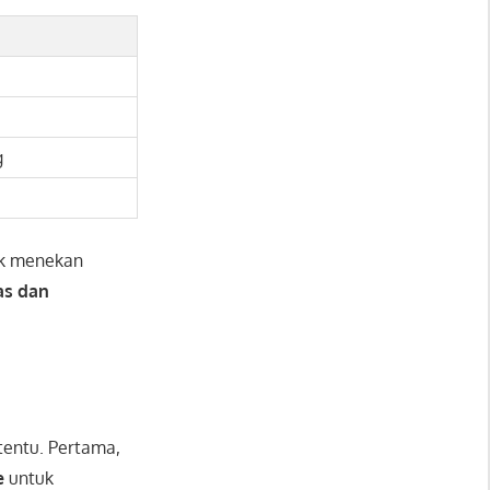
g
k menekan
as dan
tentu. Pertama,
e
untuk