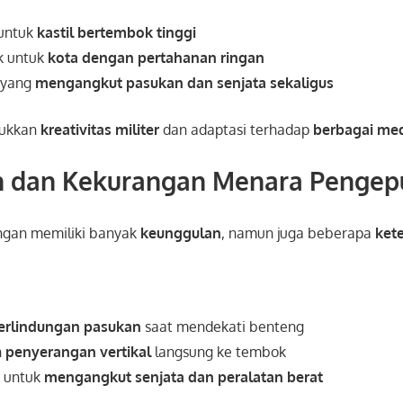
 untuk
kastil bertembok tinggi
k untuk
kota dengan pertahanan ringan
 yang
mengangkut pasukan dan senjata sekaligus
jukkan
kreativitas militer
dan adaptasi terhadap
berbagai me
n dan Kekurangan Menara Penge
gan memiliki banyak
keunggulan
, namun juga beberapa
ket
erlindungan pasukan
saat mendekati benteng
n
penyerangan vertikal
langsung ke tembok
n untuk
mengangkut senjata dan peralatan berat