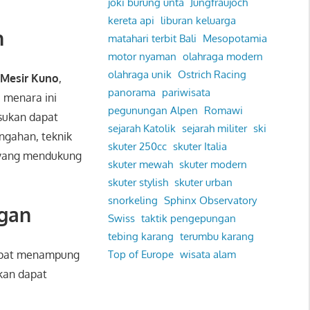
joki burung unta
Jungfraujoch
kereta api
liburan keluarga
n
matahari terbit Bali
Mesopotamia
motor nyaman
olahraga modern
olahraga unik
Ostrich Racing
Mesir Kuno
,
panorama
pariwisata
, menara ini
pegunungan Alpen
Romawi
sukan dapat
sejarah Katolik
sejarah militer
ski
ngahan, teknik
skuter 250cc
skuter Italia
 yang mendukung
skuter mewah
skuter modern
skuter stylish
skuter urban
snorkeling
Sphinx Observatory
gan
Swiss
taktik pengepungan
tebing karang
terumbu karang
pat menampung
Top of Europe
wisata alam
kan dapat