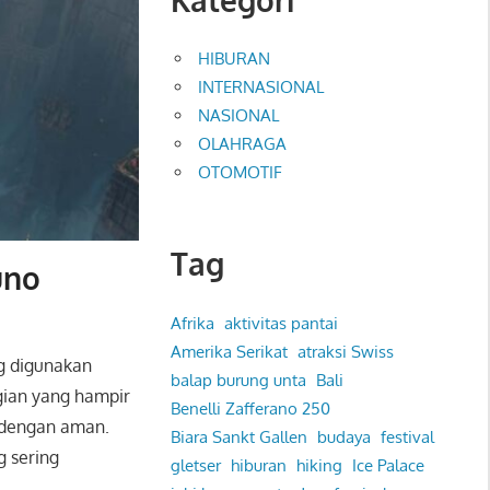
HIBURAN
INTERNASIONAL
NASIONAL
OLAHRAGA
OTOMOTIF
Tag
uno
Afrika
aktivitas pantai
Amerika Serikat
atraksi Swiss
g digunakan
balap burung unta
Bali
gian yang hampir
Benelli Zafferano 250
dengan aman.
Biara Sankt Gallen
budaya
festival
 sering
gletser
hiburan
hiking
Ice Palace