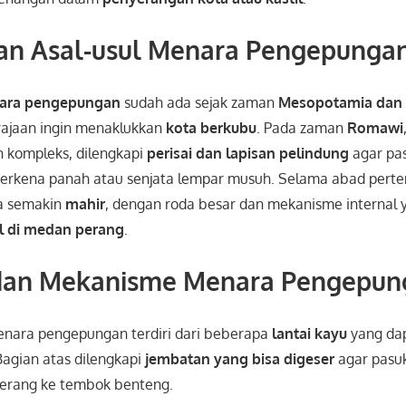
dan Asal-usul Menara Pengepunga
ara pengepungan
sudah ada sejak zaman
Mesopotamia dan 
rajaan ingin menaklukkan
kota berkubu
. Pada zaman
Romawi
 kompleks, dilengkapi
perisai dan lapisan pelindung
agar pa
erkena panah atau senjata lempar musuh. Selama abad perte
a semakin
mahir
, dengan roda besar dan mekanisme internal
il di medan perang
.
 dan Mekanisme Menara Pengepun
enara pengepungan terdiri dari beberapa
lantai kayu
yang da
 Bagian atas dilengkapi
jembatan yang bisa digeser
agar pasu
erang ke tembok benteng.