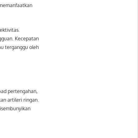
 memanfaatkan
ktivitas.
angguan. Kecepatan
u terganggu oleh
abad pertengahan,
n artileri ringan.
disembunyikan