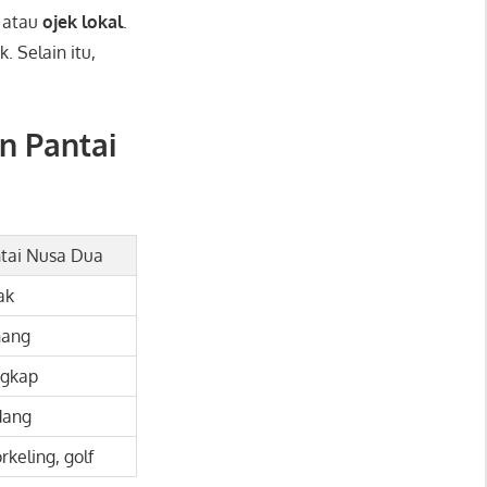
atau
ojek lokal
.
 Selain itu,
n Pantai
tai Nusa Dua
ak
nang
gkap
dang
rkeling, golf