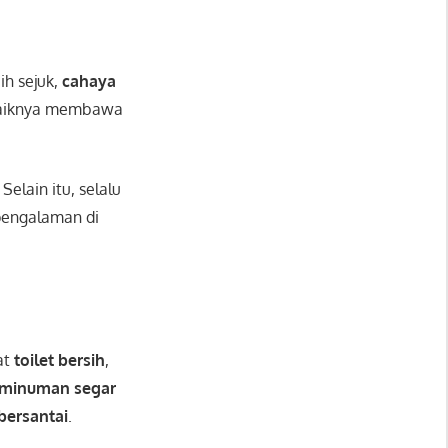
bih sejuk,
cahaya
ebaiknya membawa
. Selain itu, selalu
 pengalaman di
at
toilet bersih
,
minuman segar
bersantai
.