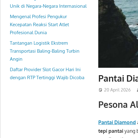
Unik di Negara-Negara Internasional
Mengenal Profesi Pengukur
Kecepatan Reaksi Start Atlet
Profesional Dunia
Tantangan Logistik Ekstrem
Transportasi Baling-Baling Turbin
Angin
Daftar Provider Slot Gacor Hari Ini
Pantai Di
dengan RTP Tertinggi Wajib Dicoba
20 April 2026
Pesona A
Pantai Diamond
tepi pantai
yang 