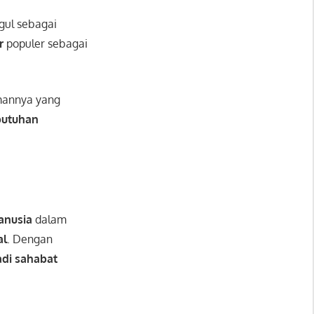
ul sebagai
r
populer sebagai
mannya yang
butuhan
nusia
dalam
al
. Dengan
adi sahabat