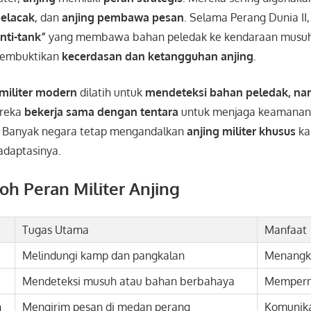
pelacak
, dan
anjing pembawa pesan
. Selama Perang Dunia II
nti-tank”
yang membawa bahan peledak ke kendaraan musuh. 
 membuktikan
kecerdasan dan ketangguhan anjing
.
 militer modern
dilatih untuk
mendeteksi bahan peledak, nar
ereka
bekerja sama dengan tentara
untuk menjaga keamanan
. Banyak negara tetap mengandalkan
anjing militer khusus
ka
daptasinya.
oh Peran Militer Anjing
Tugas Utama
Manfaat
Melindungi kamp dan pangkalan
Menangk
Mendeteksi musuh atau bahan berbahaya
Memperm
n
Mengirim pesan di medan perang
Komunika