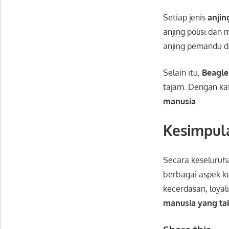
Setiap jenis
anjin
anjing polisi dan 
anjing pemandu da
Selain itu,
Beagle
tajam. Dengan kat
manusia
.
Kesimpul
Secara keseluruh
berbagai aspek k
kecerdasan, loyal
manusia yang ta