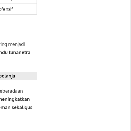
ofensif
ring menjadi
ndu tunanetra
.
belanja
Keberadaan
meningkatkan
eman sekaligus
.