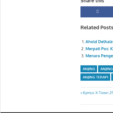
Share this
Related Posts
Ahold Delhaiz
Merpati Pos: 
Menara Pengep
ANJING
ANJING
ANJING TERAPI
Navigasi
Previous
Kymco X-Town 250
Post:
pos