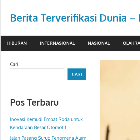
Skip
to
Berita Terverifikasi Dunia –
content
Transparan,
profesional,
HIBURAN
INTERNASIONAL
NASIONAL
OLAHR
dan
berimbang.
Cari
CARI
Pos Terbaru
Inovasi Kemudi Empat Roda untuk
Kendaraan Besar Otomotif
Jalan Pasang Surut: Fenomena Alam