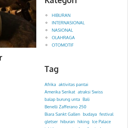
HIBURAN
INTERNASIONAL
NASIONAL
OLAHRAGA
OTOMOTIF
r
Tag
Afrika
aktivitas pantai
Amerika Serikat
atraksi Swiss
balap burung unta
Bali
Benelli Zafferano 250
Biara Sankt Gallen
budaya
festival
gletser
hiburan
hiking
Ice Palace