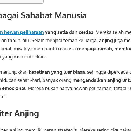
bagai Sahabat Manusia
n hewan peliharaan
yang setia dan cerdas
. Mereka telah m
uan tahun lalu. Selain menjadi teman keluarga,
anjing
juga me
sional
, misalnya membantu manusia
menjaga rumah
,
membu
i yang membutuhkan.
menunjukkan
kesetiaan yang luar biasa
, sehingga dipercaya 
hidupan sehari-hari, banyak orang
mengandalkan anjing un
 emosional
. Mereka bukan hanya hewan peliharaan, tetapi j
tif
.
iter Anjing
iter,
anjing
memiliki
peran strategis
. Mereka sering digunak