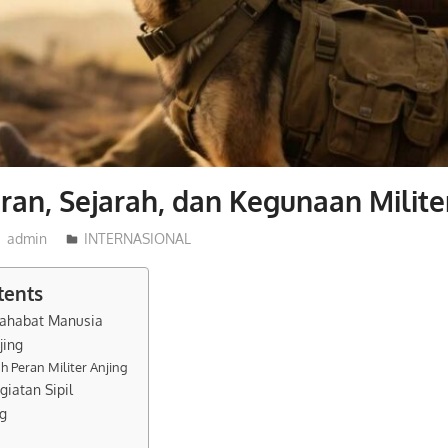
eran, Sejarah, dan Kegunaan Milite
admin
INTERNASIONAL
tents
Sahabat Manusia
jing
h Peran Militer Anjing
giatan Sipil
ng