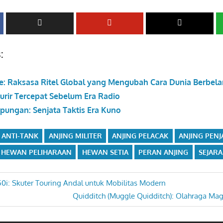
:
e: Raksasa Ritel Global yang Mengubah Cara Dunia Berbela
Kurir Tercepat Sebelum Era Radio
ungan: Senjata Taktis Era Kuno
 ANTI-TANK
ANJING MILITER
ANJING PELACAK
ANJING PEN
HEWAN PELIHARAAN
HEWAN SETIA
PERAN ANJING
SEJARA
i: Skuter Touring Andal untuk Mobilitas Modern
Next
Quidditch (Muggle Quidditch): Olahraga Mag
Post: