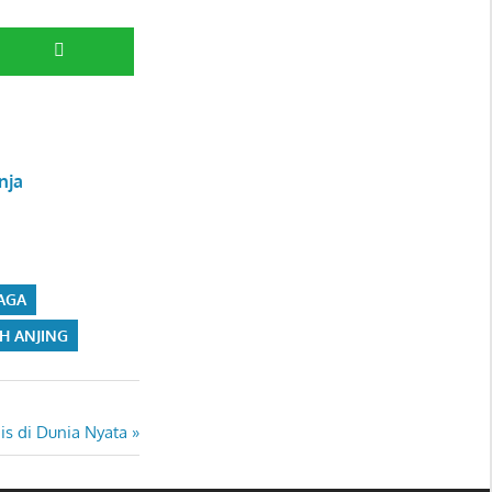
nja
JAGA
H ANJING
is di Dunia Nyata