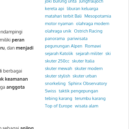
joki burung unta
Jungfraujoch
kereta api
liburan keluarga
matahari terbit Bali
Mesopotamia
motor nyaman
olahraga modern
olahraga unik
Ostrich Racing
endampingi
panorama
pariwisata
miliki
peran
pegunungan Alpen
Romawi
ru
, dan
menjadi
sejarah Katolik
sejarah militer
ski
skuter 250cc
skuter Italia
skuter mewah
skuter modern
di berbagai
skuter stylish
skuter urban
tuk keamanan
snorkeling
Sphinx Observatory
uga
anggota
Swiss
taktik pengepungan
tebing karang
terumbu karang
Top of Europe
wisata alam
an sebagai
anjing