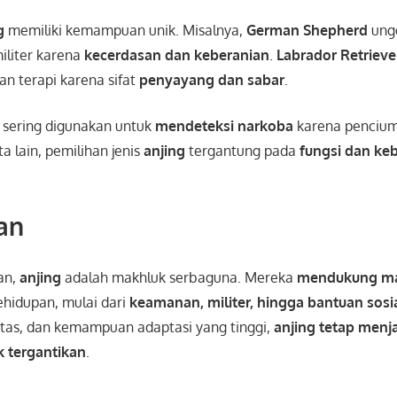
g
memiliki kemampuan unik. Misalnya,
German Shepherd
ungg
militer karena
kecerdasan dan keberanian
.
Labrador Retrieve
n terapi karena sifat
penyayang dan sabar
.
sering digunakan untuk
mendeteksi narkoba
karena penciu
a lain, pemilihan jenis
anjing
tergantung pada
fungsi dan ke
an
an,
anjing
adalah makhluk serbaguna. Mereka
mendukung ma
ehidupan, mulai dari
keamanan, militer, hingga bantuan sosi
itas, dan kemampuan adaptasi yang tinggi,
anjing tetap menj
k tergantikan
.