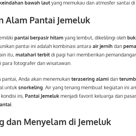
keindahan bawah laut
yang memukau dan atmosfer santai di 
n Alam Pantai Jemeluk
emiliki
pantai berpasir hitam
yang lembut, dikelilingi oleh
buki
unikan pantai ini adalah kombinasi antara
air jernih
dan
pema
ain itu,
matahari terbit
di pagi hari memberikan pemandanga
 para fotografer dan wisatawan.
is pantai, Anda akan menemukan
terasering alami
dan
terumb
al untuk
snorkeling
. Air yang tenang membuat kegiatan ini 
kondisi ini,
Pantai Jemeluk
menjadi favorit keluarga dan pas
santai
.
ng dan Menyelam di Jemeluk