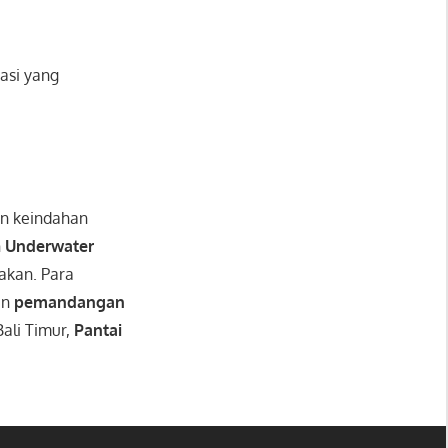
nasi yang
an keindahan
n
Underwater
akan. Para
an
pemandangan
ali Timur,
Pantai