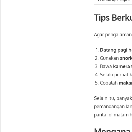
Tips Berk
Agar pengalaman 
Datang pagi h
Gunakan
snork
Bawa
kamera 
Selalu perhati
Cobalah
makan
Selain itu, bany
pemandangan lan
pantai di malam h
Mengapa 