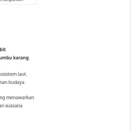
bit
.
rumbu karang
.
osistem laut.
man budaya.
ng menawarkan
an suasana