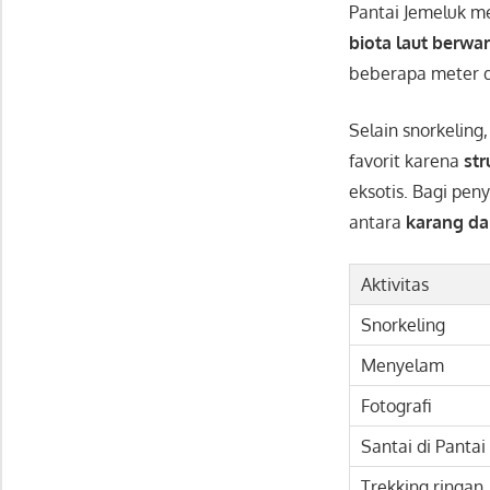
Pantai Jemeluk 
biota laut berwa
beberapa meter da
Selain snorkeling
favorit karena
str
eksotis. Bagi pe
antara
karang da
Aktivitas
Snorkeling
Menyelam
Fotografi
Santai di Pantai
Trekking ringan