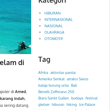
HIBURAN
INTERNASIONAL
NASIONAL
OLAHRAGA
OTOMOTIF
Tag
elam di
Afrika
aktivitas pantai
Amerika Serikat
atraksi Swiss
balap burung unta
Bali
opuler di
Amed
,
Benelli Zafferano 250
Biara Sankt Gallen
budaya
festival
karang indah
,
gletser
hiburan
hiking
Ice Palace
ia sering datang