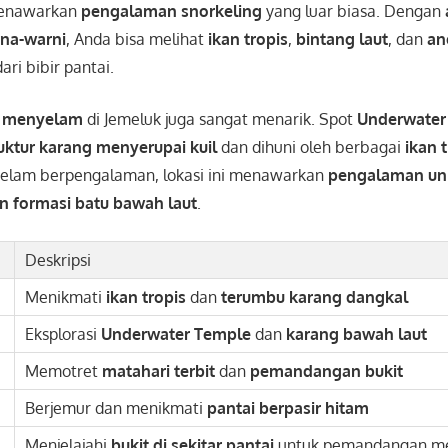
menawarkan
pengalaman snorkeling
yang luar biasa. Dengan
rna-warni
, Anda bisa melihat
ikan tropis
,
bintang laut
, dan
an
ri bibir pantai.
,
menyelam
di Jemeluk juga sangat menarik. Spot
Underwater
uktur karang menyerupai kuil
dan dihuni oleh berbagai
ikan 
nyelam berpengalaman, lokasi ini menawarkan
pengalaman un
n formasi batu bawah laut
.
Deskripsi
Menikmati
ikan tropis
dan
terumbu karang dangkal
Eksplorasi
Underwater Temple
dan
karang bawah laut
Memotret
matahari terbit
dan
pemandangan bukit
Berjemur dan menikmati
pantai berpasir hitam
Menjelajahi
bukit di sekitar pantai
untuk pemandangan m