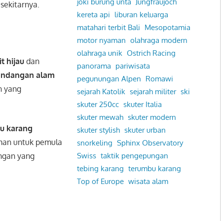
joki burung unta
Jungfraujoch
sekitarnya.
kereta api
liburan keluarga
matahari terbit Bali
Mesopotamia
motor nyaman
olahraga modern
olahraga unik
Ostrich Racing
t hijau
dan
panorama
pariwisata
ndangan alam
pegunungan Alpen
Romawi
n yang
sejarah Katolik
sejarah militer
ski
skuter 250cc
skuter Italia
skuter mewah
skuter modern
u karang
skuter stylish
skuter urban
aman untuk pemula
snorkeling
Sphinx Observatory
angan yang
Swiss
taktik pengepungan
tebing karang
terumbu karang
Top of Europe
wisata alam