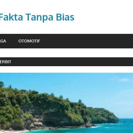
 Fakta Tanpa Bias
AGA
OTOMOTIF
ERBIT