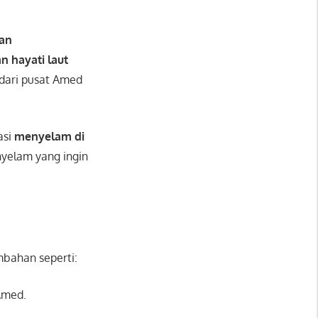
dan
 hayati laut
dari pusat Amed
asi
menyelam di
yelam yang ingin
mbahan seperti:
Amed.