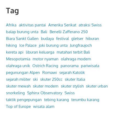
Tag
Afrika
aktivitas pantai
Amerika Serikat
atraksi Swiss
balap burung unta
Bali
Benelli Zafferano 250
Biara Sankt Gallen
budaya
festival
gletser
hiburan
hiking
Ice Palace
joki burung unta
Jungfraujoch
kereta api
liburan keluarga
matahari terbit Bali
Mesopotamia
motor nyaman
olahraga modern
olahraga unik
Ostrich Racing
panorama
pariwisata
pegunungan Alpen
Romawi
sejarah Katolik
sejarah militer
ski
skuter 250cc
skuter Italia
skuter mewah
skuter modern
skuter stylish
skuter urban
snorkeling
Sphinx Observatory
Swiss
taktik pengepungan
tebing karang
terumbu karang
Top of Europe
wisata alam