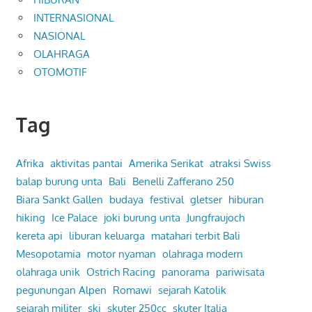
INTERNASIONAL
NASIONAL
OLAHRAGA
OTOMOTIF
Tag
Afrika
aktivitas pantai
Amerika Serikat
atraksi Swiss
balap burung unta
Bali
Benelli Zafferano 250
Biara Sankt Gallen
budaya
festival
gletser
hiburan
hiking
Ice Palace
joki burung unta
Jungfraujoch
kereta api
liburan keluarga
matahari terbit Bali
Mesopotamia
motor nyaman
olahraga modern
olahraga unik
Ostrich Racing
panorama
pariwisata
pegunungan Alpen
Romawi
sejarah Katolik
sejarah militer
ski
skuter 250cc
skuter Italia