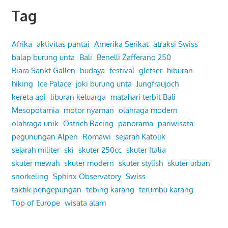
Tag
Afrika
aktivitas pantai
Amerika Serikat
atraksi Swiss
balap burung unta
Bali
Benelli Zafferano 250
Biara Sankt Gallen
budaya
festival
gletser
hiburan
hiking
Ice Palace
joki burung unta
Jungfraujoch
kereta api
liburan keluarga
matahari terbit Bali
Mesopotamia
motor nyaman
olahraga modern
olahraga unik
Ostrich Racing
panorama
pariwisata
pegunungan Alpen
Romawi
sejarah Katolik
sejarah militer
ski
skuter 250cc
skuter Italia
skuter mewah
skuter modern
skuter stylish
skuter urban
snorkeling
Sphinx Observatory
Swiss
taktik pengepungan
tebing karang
terumbu karang
Top of Europe
wisata alam