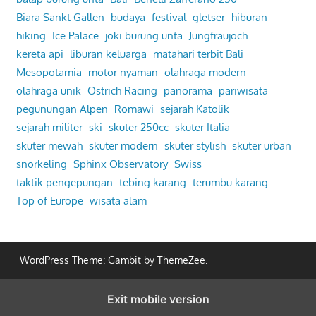
Biara Sankt Gallen
budaya
festival
gletser
hiburan
hiking
Ice Palace
joki burung unta
Jungfraujoch
kereta api
liburan keluarga
matahari terbit Bali
Mesopotamia
motor nyaman
olahraga modern
olahraga unik
Ostrich Racing
panorama
pariwisata
pegunungan Alpen
Romawi
sejarah Katolik
sejarah militer
ski
skuter 250cc
skuter Italia
skuter mewah
skuter modern
skuter stylish
skuter urban
snorkeling
Sphinx Observatory
Swiss
taktik pengepungan
tebing karang
terumbu karang
Top of Europe
wisata alam
WordPress Theme: Gambit by ThemeZee.
Exit mobile version