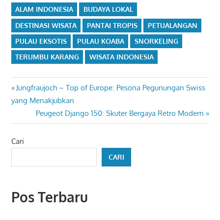
ALAM INDONESIA
BUDAYA LOKAL
DESTINASI WISATA
PANTAI TROPIS
PETUALANGAN
PULAU EKSOTIS
PULAU KOABA
SNORKELING
TERUMBU KARANG
WISATA INDONESIA
Navigasi
Previous
Jungfraujoch – Top of Europe: Pesona Pegunungan Swiss
Post:
yang Menakjubkan
pos
Next
Peugeot Django 150: Skuter Bergaya Retro Modern
Post:
Cari
CARI
Pos Terbaru