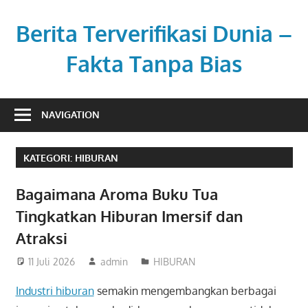
Skip
to
Berita Terverifikasi Dunia –
content
Fakta Tanpa Bias
Transparan,
profesional,
NAVIGATION
dan
berimbang.
KATEGORI:
HIBURAN
Bagaimana Aroma Buku Tua
Tingkatkan Hiburan Imersif dan
Atraksi
11 Juli 2026
admin
HIBURAN
Industri hiburan
semakin mengembangkan berbagai