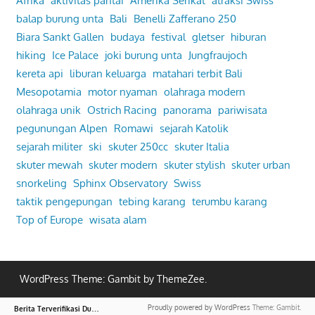
Afrika
aktivitas pantai
Amerika Serikat
atraksi Swiss
balap burung unta
Bali
Benelli Zafferano 250
Biara Sankt Gallen
budaya
festival
gletser
hiburan
hiking
Ice Palace
joki burung unta
Jungfraujoch
kereta api
liburan keluarga
matahari terbit Bali
Mesopotamia
motor nyaman
olahraga modern
olahraga unik
Ostrich Racing
panorama
pariwisata
pegunungan Alpen
Romawi
sejarah Katolik
sejarah militer
ski
skuter 250cc
skuter Italia
skuter mewah
skuter modern
skuter stylish
skuter urban
snorkeling
Sphinx Observatory
Swiss
taktik pengepungan
tebing karang
terumbu karang
Top of Europe
wisata alam
WordPress Theme: Gambit by ThemeZee.
B
erita Terverifikasi Dunia – Fakta Tanpa Bias
Proudly powered by WordPress
Theme: Gambit.