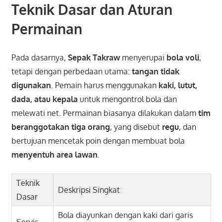
Teknik Dasar dan Aturan
Permainan
Pada dasarnya,
Sepak Takraw
menyerupai
bola voli
,
tetapi dengan perbedaan utama:
tangan tidak
digunakan
. Pemain harus menggunakan
kaki, lutut,
dada, atau kepala
untuk mengontrol bola dan
melewati net. Permainan biasanya dilakukan dalam
tim
beranggotakan tiga orang
, yang disebut
regu
, dan
bertujuan mencetak poin dengan membuat bola
menyentuh area lawan
.
Teknik
Deskripsi Singkat
Dasar
Bola diayunkan dengan kaki dari garis
Servis