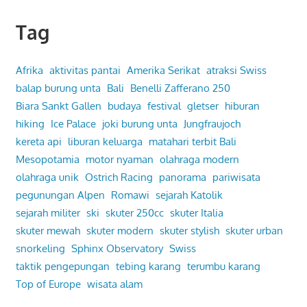
Tag
Afrika
aktivitas pantai
Amerika Serikat
atraksi Swiss
balap burung unta
Bali
Benelli Zafferano 250
Biara Sankt Gallen
budaya
festival
gletser
hiburan
hiking
Ice Palace
joki burung unta
Jungfraujoch
kereta api
liburan keluarga
matahari terbit Bali
Mesopotamia
motor nyaman
olahraga modern
olahraga unik
Ostrich Racing
panorama
pariwisata
pegunungan Alpen
Romawi
sejarah Katolik
sejarah militer
ski
skuter 250cc
skuter Italia
skuter mewah
skuter modern
skuter stylish
skuter urban
snorkeling
Sphinx Observatory
Swiss
taktik pengepungan
tebing karang
terumbu karang
Top of Europe
wisata alam