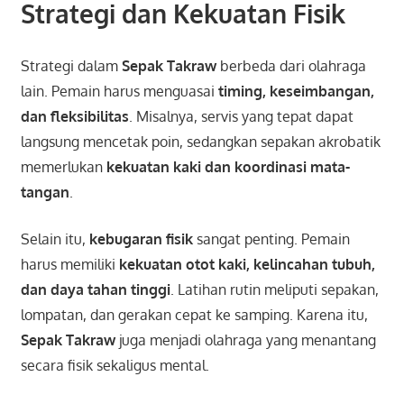
Strategi dan Kekuatan Fisik
Strategi dalam
Sepak Takraw
berbeda dari olahraga
lain. Pemain harus menguasai
timing, keseimbangan,
dan fleksibilitas
. Misalnya, servis yang tepat dapat
langsung mencetak poin, sedangkan sepakan akrobatik
memerlukan
kekuatan kaki dan koordinasi mata-
tangan
.
Selain itu,
kebugaran fisik
sangat penting. Pemain
harus memiliki
kekuatan otot kaki, kelincahan tubuh,
dan daya tahan tinggi
. Latihan rutin meliputi sepakan,
lompatan, dan gerakan cepat ke samping. Karena itu,
Sepak Takraw
juga menjadi olahraga yang menantang
secara fisik sekaligus mental.