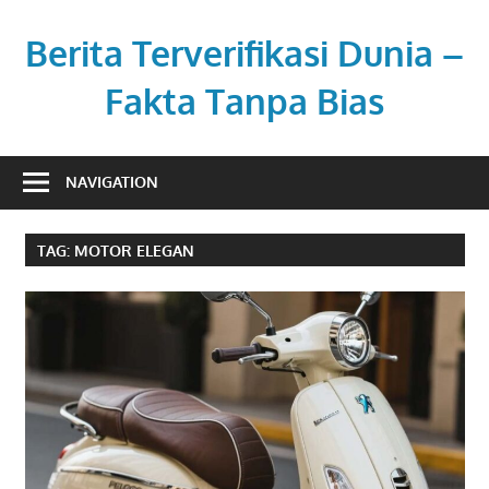
Skip
to
Berita Terverifikasi Dunia –
content
Fakta Tanpa Bias
Transparan,
profesional,
NAVIGATION
dan
berimbang.
TAG:
MOTOR ELEGAN