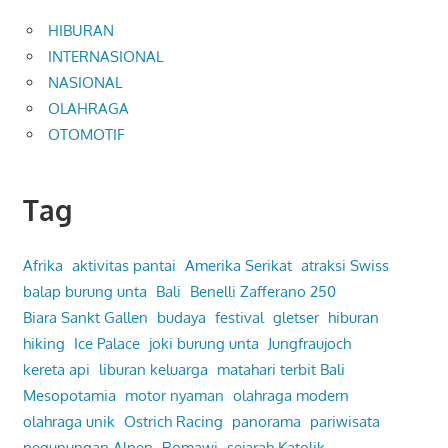
HIBURAN
INTERNASIONAL
NASIONAL
OLAHRAGA
OTOMOTIF
Tag
Afrika
aktivitas pantai
Amerika Serikat
atraksi Swiss
balap burung unta
Bali
Benelli Zafferano 250
Biara Sankt Gallen
budaya
festival
gletser
hiburan
hiking
Ice Palace
joki burung unta
Jungfraujoch
kereta api
liburan keluarga
matahari terbit Bali
Mesopotamia
motor nyaman
olahraga modern
olahraga unik
Ostrich Racing
panorama
pariwisata
pegunungan Alpen
Romawi
sejarah Katolik