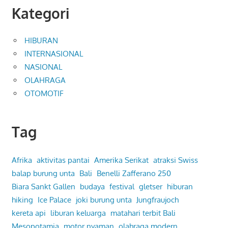
Kategori
HIBURAN
INTERNASIONAL
NASIONAL
OLAHRAGA
OTOMOTIF
Tag
Afrika
aktivitas pantai
Amerika Serikat
atraksi Swiss
balap burung unta
Bali
Benelli Zafferano 250
Biara Sankt Gallen
budaya
festival
gletser
hiburan
hiking
Ice Palace
joki burung unta
Jungfraujoch
kereta api
liburan keluarga
matahari terbit Bali
Mesopotamia
motor nyaman
olahraga modern