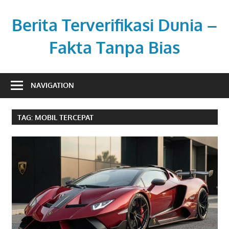
Skip
to
Berita Terverifikasi Dunia –
content
Fakta Tanpa Bias
Transparan,
profesional,
NAVIGATION
dan
berimbang.
TAG:
MOBIL TERCEPAT