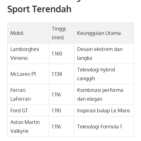
Sport Terendah
Tinggi
Mobil
Keunggulan Utama
(mm)
Lamborghini
Desain ekstrem dan
1.160
Veneno
langka
Teknologi hybrid
McLaren P1
1.138
canggih
Ferrari
Kombinasi performa
1.116
LaFerrari
dan elegan
Ford GT
1.110
Inspirasi balap Le Mans
Aston Martin
1.116
Teknologi Formula 1
Valkyrie