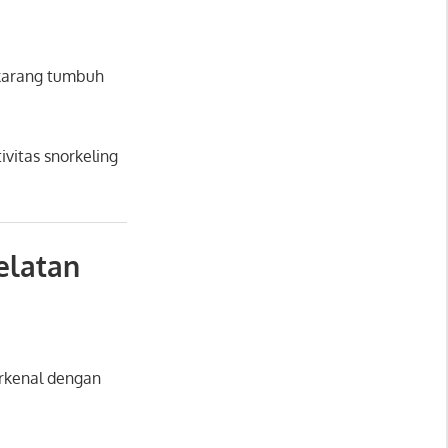
 karang tumbuh
ivitas snorkeling
elatan
terkenal dengan