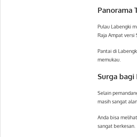
Panorama T
Pulau Labengki
me
Raja Ampat versi 
Pantai di Labengki
memukau.
Surga bagi
Selain pemandang
masih sangat ala
Anda bisa melihat
sangat berkesan.