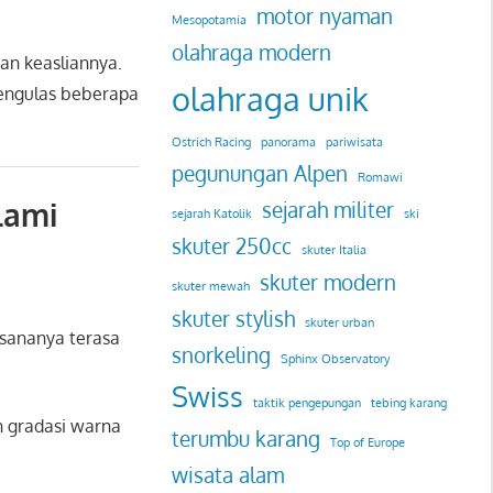
motor nyaman
Mesopotamia
olahraga modern
an keasliannya.
olahraga unik
mengulas beberapa
Ostrich Racing
panorama
pariwisata
pegunungan Alpen
Romawi
lami
sejarah militer
sejarah Katolik
ski
skuter 250cc
skuter Italia
skuter modern
skuter mewah
skuter stylish
skuter urban
asananya terasa
snorkeling
Sphinx Observatory
Swiss
taktik pengepungan
tebing karang
an gradasi warna
terumbu karang
Top of Europe
wisata alam