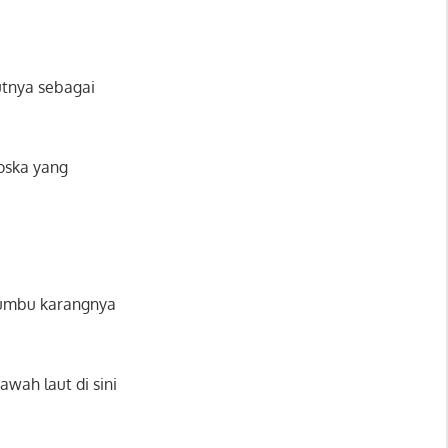
utnya sebagai
toska yang
erumbu karangnya
wah laut di sini