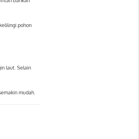
rintah bahkan
kelilingi pohon
n laut. Selain
a semakin mudah.