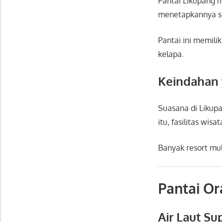
Pantai Likupang
m
menetapkannya se
Pantai ini memilik
kelapa.
Keindahan 
Suasana di Likupa
itu, fasilitas wis
Banyak resort mul
Pantai Or
Air Laut Su