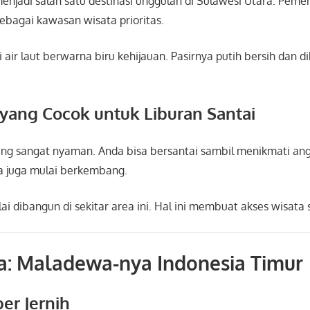
enjadi salah satu destinasi unggulan di
Sulawesi Utara
. Peme
bagai kawasan wisata prioritas.
i air laut berwarna biru kehijauan. Pasirnya putih bersih dan di
yang Cocok untuk Liburan Santai
ng sangat nyaman. Anda bisa bersantai sambil menikmati angi
ata juga mulai berkembang.
ai dibangun di sekitar area ini. Hal ini membuat akses wisat
a: Maladewa-nya Indonesia Timur
per Jernih