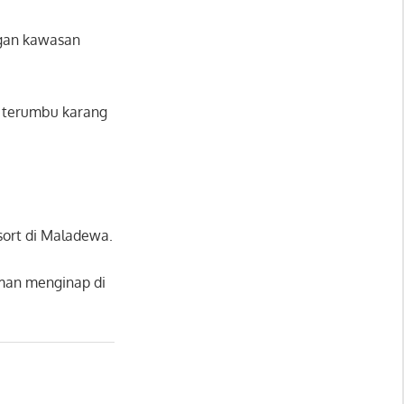
engan kawasan
at terumbu karang
sort di Maladewa.
man menginap di