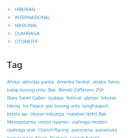
HIBURAN
INTERNASIONAL
NASIONAL
OLAHRAGA
OTOMOTIF
Tag
Afrika
aktivitas pantai
Amerika Serikat
atraksi Swiss
balap burung unta
Bali
Benelli Zafferano 250
Biara Sankt Gallen
budaya
festival
gletser
hiburan
hiking
Ice Palace
joki burung unta
Jungfraujoch
kereta api
liburan keluarga
matahari terbit Bali
Mesopotamia
motor nyaman
olahraga modern
olahraga unik
Ostrich Racing
panorama
pariwisata
pegunungan Alpen
Romawi
sejarah Katolik