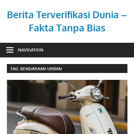
Skip
to
Berita Terverifikasi Dunia –
content
Fakta Tanpa Bias
Transparan,
profesional,
NAVIGATION
dan
berimbang.
TAG:
KENDARAAN URBAN