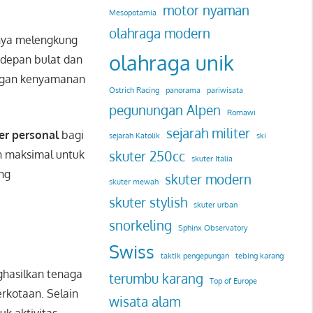
motor nyaman
Mesopotamia
olahraga modern
ya melengkung
olahraga unik
depan bulat dan
ngan kenyamanan
Ostrich Racing
panorama
pariwisata
pegunungan Alpen
Romawi
sejarah militer
er personal
bagi
sejarah Katolik
ski
an maksimal untuk
skuter 250cc
skuter Italia
ang
skuter modern
skuter mewah
skuter stylish
skuter urban
snorkeling
Sphinx Observatory
Swiss
taktik pengepungan
tebing karang
nghasilkan tenaga
terumbu karang
Top of Europe
rkotaan. Selain
wisata alam
uk aktivitas