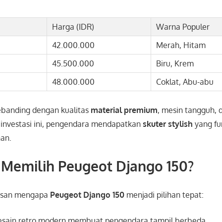
Harga (IDR)
Warna Populer
42.000.000
Merah, Hitam
45.500.000
Biru, Krem
48.000.000
Coklat, Abu-abu
ebanding dengan kualitas
material premium
, mesin tangguh, 
n investasi ini, pengendara mendapatkan
skuter stylish
yang fu
an.
Memilih Peugeot Django 150?
asan mengapa
Peugeot Django 150
menjadi pilihan tepat:
sain retro modern membuat pengendara tampil berbeda.