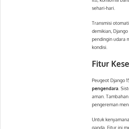
sehari-hari.
Transmisi otomat
demikian, Django 1
pendingin udara 
kondisi.
Fitur Ke
Peugeot Django 1
pengendara
. Si
aman. Tambahan 
pengereman men
Untuk kenyamanan
ganda. Fitur ini 