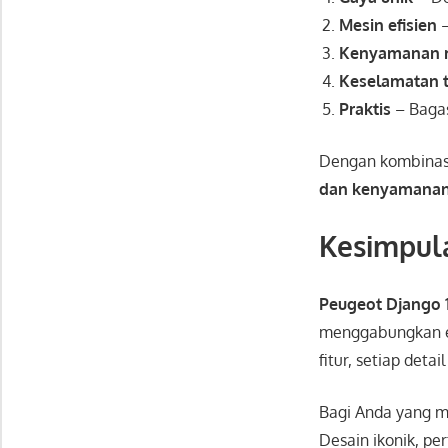
Mesin efisien
–
Kenyamanan 
Keselamatan t
Praktis
– Bagas
Dengan kombinasi
dan kenyamana
Kesimpul
Peugeot Django 
menggabungkan es
fitur, setiap det
Bagi Anda yang me
Desain ikonik, p