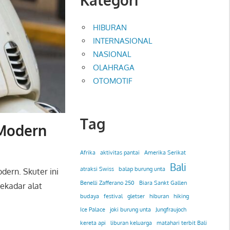
HIBURAN
INTERNASIONAL
NASIONAL
OLAHRAGA
OTOMOTIF
Tag
 Modern
Afrika
aktivitas pantai
Amerika Serikat
Bali
atraksi Swiss
balap burung unta
dern. Skuter ini
Benelli Zafferano 250
Biara Sankt Gallen
sekadar alat
budaya
festival
gletser
hiburan
hiking
Ice Palace
joki burung unta
Jungfraujoch
kereta api
liburan keluarga
matahari terbit Bali