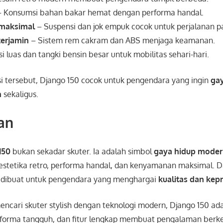
 Konsumsi bahan bakar hemat dengan performa handal.
maksimal
– Suspensi dan jok empuk cocok untuk perjalanan p
erjamin
– Sistem rem cakram dan ABS menjaga keamanan.
i luas dan tangki bensin besar untuk mobilitas sehari-hari.
 tersebut, Django 150 cocok untuk pengendara yang ingin
gay
n
sekaligus.
an
150
bukan sekadar skuter. Ia adalah simbol
gaya hidup mode
tetika retro, performa handal, dan kenyamanan maksimal. Da
ail dibuat untuk pengendara yang menghargai
kualitas dan kep
ncari skuter stylish dengan teknologi modern, Django 150 adal
erforma tangguh, dan fitur lengkap membuat pengalaman berk