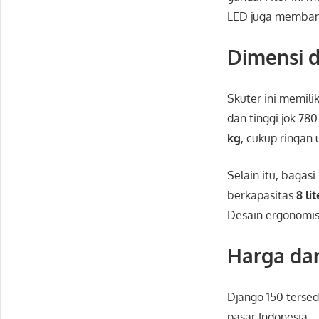
LED juga membantu
Dimensi d
Skuter ini memili
dan tinggi jok 7
kg
, cukup ringan
Selain itu, baga
berkapasitas
8 lit
Desain ergonomi
Harga da
Django 150 tersed
pasar Indonesia: