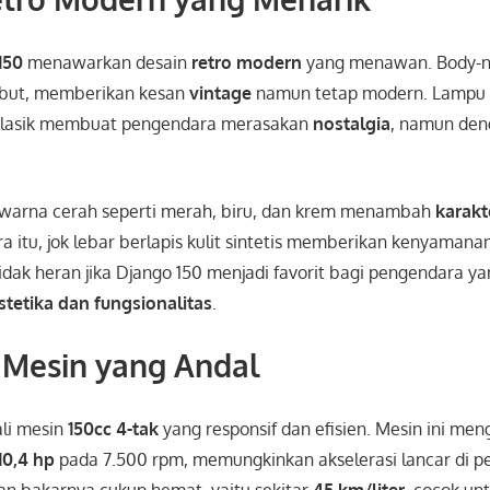
150
menawarkan desain
retro modern
yang menawan. Body-n
mbut, memberikan kesan
vintage
namun tetap modern. Lampu 
 klasik membuat pengendara merasakan
nostalgia
, namun de
.
a-warna cerah seperti merah, biru, dan krem menambah
karakt
a itu, jok lebar berlapis kulit sintetis memberikan kenyaman
Tidak heran jika Django 150 menjadi favorit bagi pengendara y
stetika dan fungsionalitas
.
 Mesin yang Andal
ali mesin
150cc 4-tak
yang responsif dan efisien. Mesin ini me
10,4 hp
pada 7.500 rpm, memungkinkan akselerasi lancar di pe
an bakarnya cukup hemat, yaitu sekitar
45 km/liter
, cocok unt