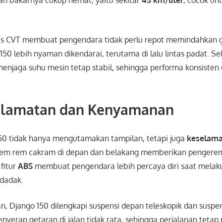
is CVT membuat pengendara tidak perlu repot memindahkan g
50 lebih nyaman dikendarai, terutama di lalu lintas padat. Sel
menjaga suhu mesin tetap stabil, sehingga performa konsisten
selamatan dan Kenyamanan
50 tidak hanya mengutamakan tampilan, tetapi juga
keselam
stem rem cakram di depan dan belakang memberikan pengerem
fitur
ABS
membuat pengendara lebih percaya diri saat melak
dadak.
, Django 150 dilengkapi suspensi depan teleskopik dan suspe
menyerap getaran di jalan tidak rata, sehingga perjalanan tet