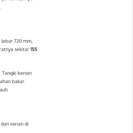
.
, lebar 720 mm,
atnya sekitar
155
 Tangki bensin
bahan bakar.
auh.
 dan varian di