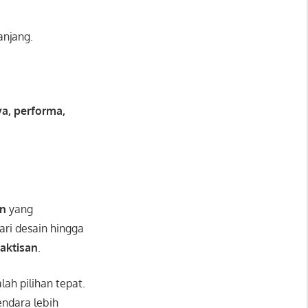
anjang.
a, performa,
rn
yang
ri desain hingga
raktisan
.
ah pilihan tepat.
endara lebih