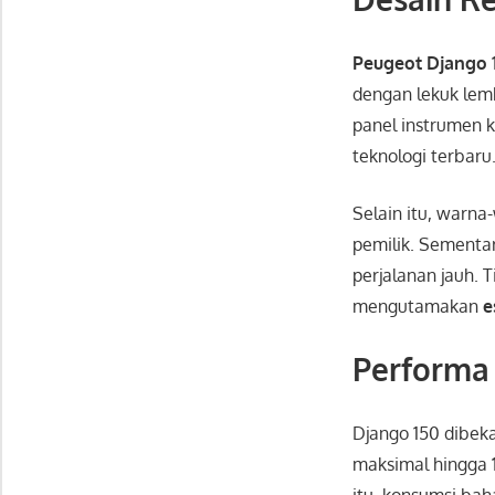
Peugeot Django 
dengan lekuk le
panel instrumen
teknologi terbaru
Selain itu, warn
pemilik. Sementar
perjalanan jauh. 
mengutamakan
e
Performa
Django 150 dibek
maksimal hingga
itu, konsumsi bah