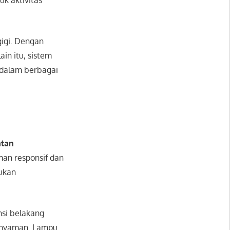
igi. Dengan
ain itu, sistem
 dalam berbagai
atan
an responsif dan
ukan
nsi belakang
ap nyaman. Lampu