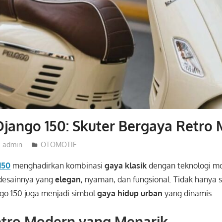
jango 150: Skuter Bergaya Retro
admin
OTOMOTIF
150
menghadirkan kombinasi
gaya klasik
dengan teknologi mo
desainnya yang
elegan
, nyaman, dan fungsional. Tidak hanya 
ngo 150 juga menjadi simbol
gaya hidup urban
yang dinamis.
etro Modern yang Menarik