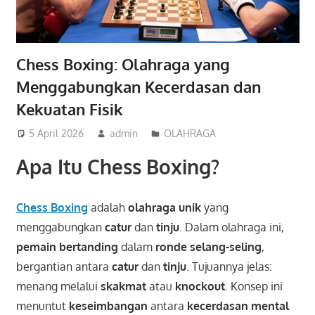
Chess Boxing: Olahraga yang
Menggabungkan Kecerdasan dan
Kekuatan Fisik
5 April 2026
admin
OLAHRAGA
Apa Itu Chess Boxing?
Chess Boxing
adalah
olahraga unik
yang
menggabungkan
catur
dan
tinju
. Dalam olahraga ini,
pemain bertanding
dalam
ronde selang-seling
,
bergantian antara
catur
dan
tinju
. Tujuannya jelas:
menang melalui
skakmat
atau
knockout
. Konsep ini
menuntut
keseimbangan
antara
kecerdasan mental