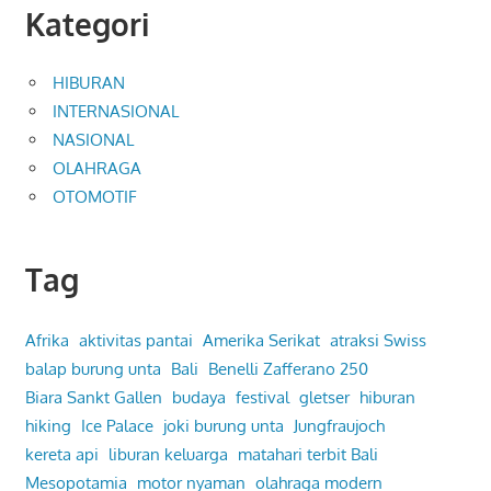
Kategori
HIBURAN
INTERNASIONAL
NASIONAL
OLAHRAGA
OTOMOTIF
Tag
Afrika
aktivitas pantai
Amerika Serikat
atraksi Swiss
balap burung unta
Bali
Benelli Zafferano 250
Biara Sankt Gallen
budaya
festival
gletser
hiburan
hiking
Ice Palace
joki burung unta
Jungfraujoch
kereta api
liburan keluarga
matahari terbit Bali
Mesopotamia
motor nyaman
olahraga modern